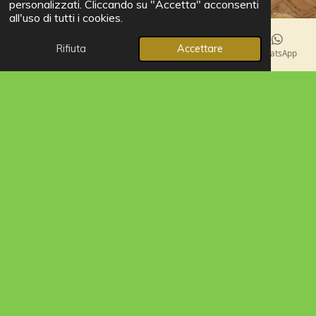
personalizzati. Cliccando su "Accetta" acconsenti
all'uso di tutti i cookies.
Rifiuta
Accettare
Email
Telefono
Mappa
Facebook
WhatsApp
Un brindisi per le nostre ospiti
Dedichiamo questo evento a donne e gruppi di amiche che
cercano una celebrazione elegante e raffinata, lontano da
serate rumorose. Anche coppie e amanti della buona
cucina lombarda troveranno la loro dimensione ideale. Per
tutte le donne, un calice di benvenuto omaggio per iniziare