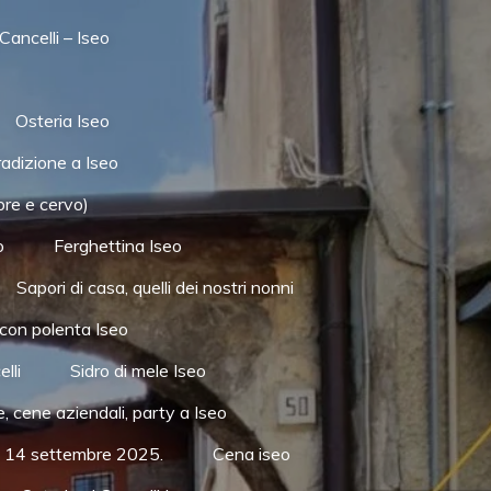
Cancelli – Iseo
Osteria Iseo
radizione a Iseo
pre e cervo)
o
Ferghettina Iseo
Sapori di casa, quelli dei nostri nonni
con polenta Iseo
lli
Sidro di mele Iseo
, cene aziendali, party a Iseo
 al 14 settembre 2025.
Cena iseo