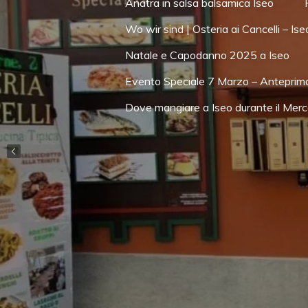
Anatra in salsa balsamica Iseo
Wo wir sind | Osteria ai Cancelli – Ise
Natale e Capodanno 2025 a Iseo
Evento Speciale 7 Marzo – Anteprim
Dove mangiare a Iseo durante il Me