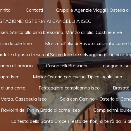
rinità"
Contatti
Gruppi e Agenzie Viaggi | Osteria ai 
GUSTAZIONE: OSTERIA AI CANCELLI A ISEO
lli, Stinco alla birra bresciano, Manzo all'olio, Costine e ve
cina locale Iseo
Manzo all'olio di Rovato, cucinato come t
delle di pasta fresca al Salmi delle tre selvaggina (Cinghiale, le
aona all'arancia
Casoncelli Bresciani
Lasagne a Ise
capra Iseo
Miglior Osteria con cucina Tipica locale iseo
 di una corte
Festeggiare compleanno iseo
Brasato 
 Verza, Cassoeula Iseo
Sala con Camino – Osteria ai Cance
Raviolini del Plin in Brodo di carne Iseo
Compleanni, lauree
La festa della Santa Croce (Festa dei fiori) si terrà dall’8