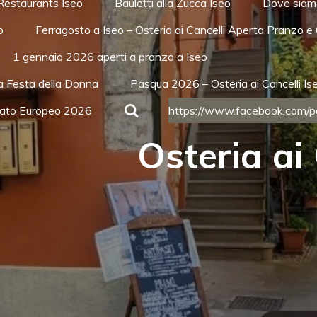
Restaurants Iseo
Bauletti alla Zucca Iseo
Dove siamo
o
Ferragosto a Iseo – Osteria ai Cancelli Aperta Pranzo e
1 gennaio 2026 aperti a pranzo a Iseo
a Festa della Donna
Pasqua 2026 – Osteria ai Cancelli Is
rcato Europeo 2026
https://www.facebook.com