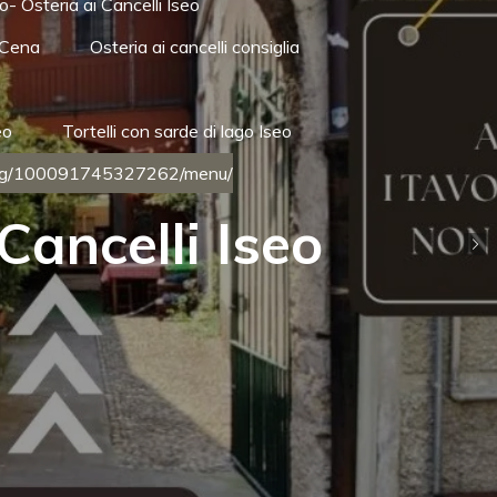
- Osteria ai Cancelli Iseo
 Cena
Osteria ai cancelli consiglia
eo
Tortelli con sarde di lago Iseo
/pg/100091745327262/menu/