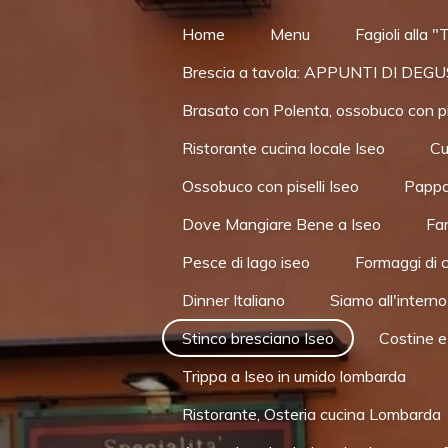
Vai
Home
Menu
Fagioli alla "T
al
Brescia a tavola: APPUNTI DI DE
contenuto
principale
Brasato con Polenta, ossobuco con pise
Ristorante cucina locale Iseo
Cu
Ossobuco con piselli Iseo
Pappar
Dove Mangiare Bene a Iseo
Far
Pesce di lago iseo
Formaggi di 
Dinner Italiano
Siamo all'interno
Stinco bresciano Iseo
Costine e
Trippa a Iseo in umido lombarda
Ristorante, Osteria cucina Lombarda