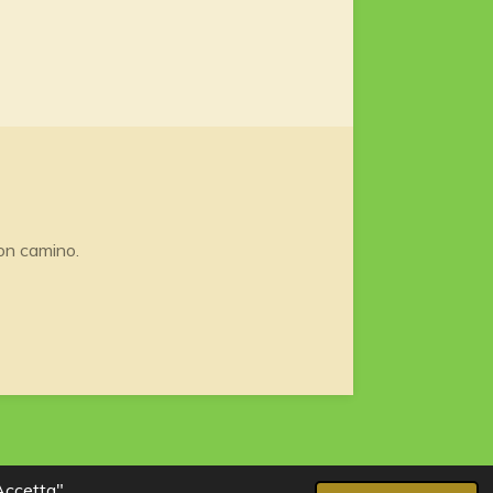
con camino.
"Accetta"