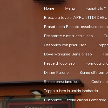
Vai
Home
Menu
Fagioli alla "T
al
Brescia a tavola: APPUNTI DI DE
contenuto
principale
Brasato con Polenta, ossobuco con pise
Ristorante cucina locale Iseo
Cu
Ossobuco con piselli Iseo
Pappar
Dove Mangiare Bene a Iseo
Far
Pesce di lago iseo
Formaggi di 
Dinner Italiano
Siamo all'interno
Stinco bresciano Iseo
Costine e
Trippa a Iseo in umido lombarda
Ristorante, Osteria cucina Lombarda