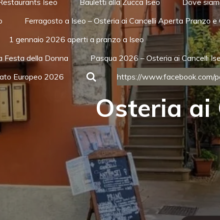
Restaurants Iseo
Bauletti alla Zucca Iseo
Dove siamo
o
Ferragosto a Iseo – Osteria ai Cancelli Aperta Pranzo e
1 gennaio 2026 aperti a pranzo a Iseo
a Festa della Donna
Pasqua 2026 – Osteria ai Cancelli Is
rcato Europeo 2026
https://www.facebook.com
Osteria ai 