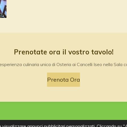
Prenotate ora il vostro tavolo!
'esperienza culinaria unica di Osteria ai Cancelli Iseo nella Sala 
Prenota Ora
 e visualizzare annunci pubblicitari personalizzati. Cliccando su 