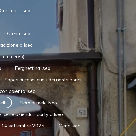
Cancelli – Iseo
Osteria Iseo
radizione a Iseo
pre e cervo)
o
Ferghettina Iseo
Sapori di casa, quelli dei nostri nonni
con polenta Iseo
lli
Sidro di mele Iseo
, cene aziendali, party a Iseo
 al 14 settembre 2025.
Cena iseo