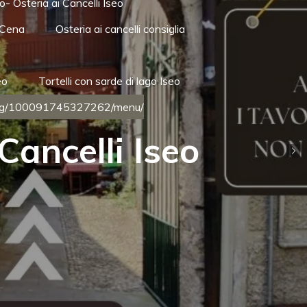
- Osteria ai Cancelli Iseo
 Cena
Osteria ai cancelli consiglia
eo
Tortelli con sarde di lago Iseo
/pg/100091745327262/menu/
Cancelli Iseo