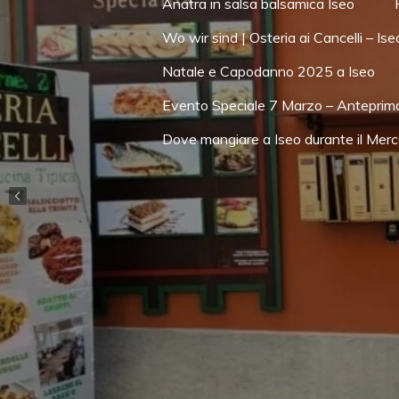
Anatra in salsa balsamica Iseo
Wo wir sind | Osteria ai Cancelli – Ise
Natale e Capodanno 2025 a Iseo
Evento Speciale 7 Marzo – Anteprim
Dove mangiare a Iseo durante il Me