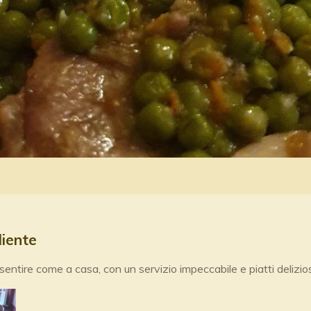
liente
sentire come a casa, con un servizio impeccabile e piatti delizio