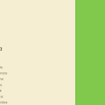
a
ie,
renza
che
a,
l
si
ntire