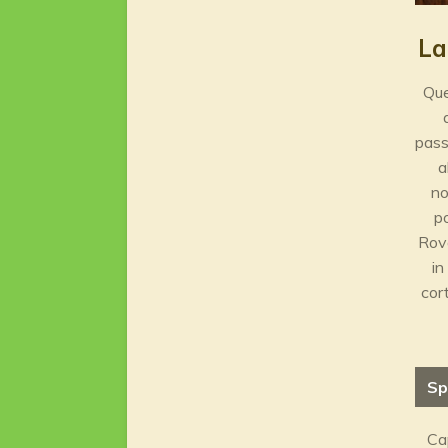
La
Que
pass
a
no
po
Rova
in
cor
Sp
Ca