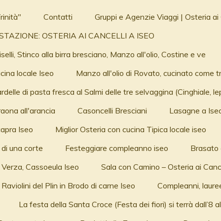
rinità"
Contatti
Gruppi e Agenzie Viaggi | Osteria ai 
GUSTAZIONE: OSTERIA AI CANCELLI A ISEO
lli, Stinco alla birra bresciano, Manzo all'olio, Costine e ve
cina locale Iseo
Manzo all'olio di Rovato, cucinato come t
delle di pasta fresca al Salmi delle tre selvaggina (Cinghiale, le
aona all'arancia
Casoncelli Bresciani
Lasagne a Ise
capra Iseo
Miglior Osteria con cucina Tipica locale iseo
 di una corte
Festeggiare compleanno iseo
Brasato 
 Verza, Cassoeula Iseo
Sala con Camino – Osteria ai Cance
Raviolini del Plin in Brodo di carne Iseo
Compleanni, lauree
La festa della Santa Croce (Festa dei fiori) si terrà dall’8