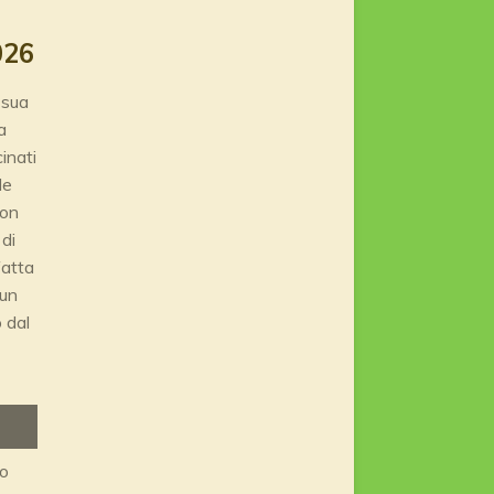
026
 sua
a
inati
le
con
 di
fatta
 un
 dal
to