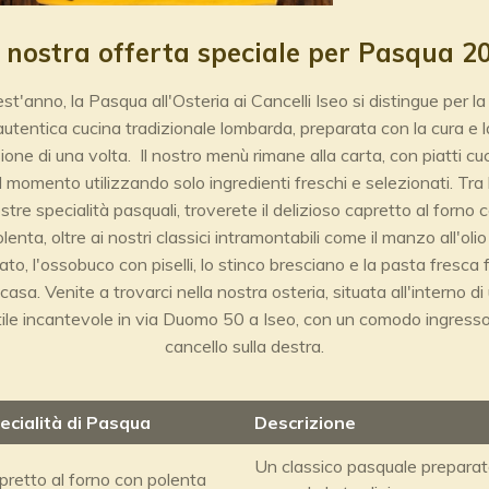
 nostra offerta speciale per Pasqua 2
st'anno, la Pasqua all'Osteria ai Cancelli Iseo si distingue per la
autentica cucina tradizionale lombarda, preparata con la cura e l
ione di una volta. Il nostro menù rimane alla carta, con piatti cuc
l momento utilizzando solo ingredienti freschi e selezionati. Tra 
stre specialità pasquali, troverete il delizioso capretto al forno 
lenta, oltre ai nostri classici intramontabili come il manzo all'olio
to, l'ossobuco con piselli, lo stinco bresciano e la pasta fresca 
 casa. Venite a trovarci nella nostra osteria, situata all'interno di
tile incantevole in via Duomo 50 a Iseo, con un comodo ingresso
cancello sulla destra.
ecialità di Pasqua
Descrizione
Un classico pasquale prepara
pretto al forno con polenta