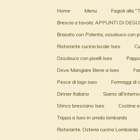
Vai
Home
Menu
Fagioli alla "T
al
Brescia a tavola: APPUNTI DI DE
contenuto
principale
Brasato con Polenta, ossobuco con pise
Ristorante cucina locale Iseo
Cu
Ossobuco con piselli Iseo
Pappar
Dove Mangiare Bene a Iseo
Far
Pesce di lago iseo
Formaggi di 
Dinner Italiano
Siamo all'interno
Stinco bresciano Iseo
Costine e
Trippa a Iseo in umido lombarda
Ristorante, Osteria cucina Lombarda