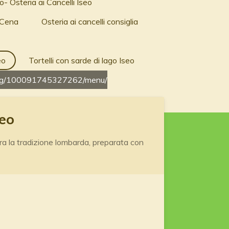
- Osteria ai Cancelli Iseo
 Cena
Osteria ai cancelli consiglia
eo
Tortelli con sarde di lago Iseo
/pg/100091745327262/menu/
seo
bra la tradizione lombarda, preparata con