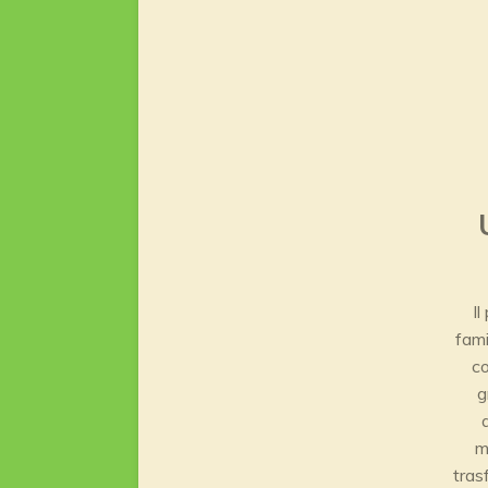
Il
fami
co
g
m
tras