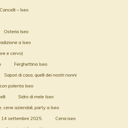
Cancelli – Iseo
Osteria Iseo
radizione a Iseo
pre e cervo)
o
Ferghettina Iseo
Sapori di casa, quelli dei nostri nonni
con polenta Iseo
lli
Sidro di mele Iseo
, cene aziendali, party a Iseo
 al 14 settembre 2025.
Cena iseo