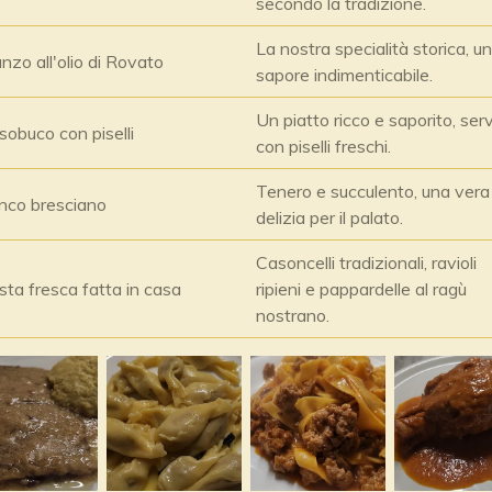
secondo la tradizione.
La nostra specialità storica, un
zo all'olio di Rovato
sapore indimenticabile.
Un piatto ricco e saporito, serv
obuco con piselli
con piselli freschi.
Tenero e succulento, una vera
inco bresciano
delizia per il palato.
Casoncelli tradizionali, ravioli
ta fresca fatta in casa
ripieni e pappardelle al ragù
nostrano.