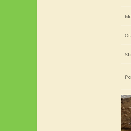
Man
Oss
St
Pas