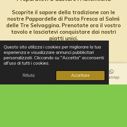
Scoprite il sapore della tradizione con le
nostre Pappardelle di Pasta Fresca al Salmì
delle Tre Selvaggina. Prenotate ora il vostro
tavolo e lasciatevi conquistare dai nostri
piatti unici.
Questo sito utilizza i cookies per migliorare la tua
esperienza e visualizzare annunci pubblicitari
Prenota Ora
personalizzati. Cliccando su "Accetta" acconsenti
all'uso di tutti i cookies.
Rifiuta
Accettare
Email
Telefono
Mappa
Facebook
WhatsApp
PRENOTA
© 2023 - 2026 Osteria ai Cancelli Iseo
Fornito da
Webador