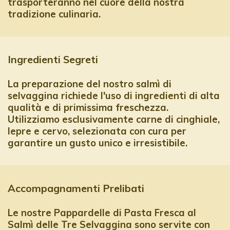
trasporteranno nel cuore della nostra
l
tradizione culinaria.
l
s
c
Ingredienti Segreti
r
e
La preparazione del nostro salmì di
e
selvaggina richiede l'uso di ingredienti di alta
qualità e di primissima freschezza.
n
Utilizziamo esclusivamente carne di cinghiale,
lepre e cervo, selezionata con cura per
garantire un gusto unico e irresistibile.
Accompagnamenti Prelibati
Le nostre Pappardelle di Pasta Fresca al
Salmì delle Tre Selvaggina sono servite con