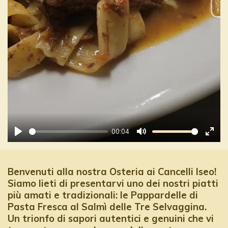
y
00:04
P
M
E
l
u
n
a
t
t
Benvenuti alla nostra Osteria ai Cancelli Iseo!
Siamo lieti di presentarvi uno dei nostri piatti
y
e
e
più amati e tradizionali: le Pappardelle di
r
Pasta Fresca al Salmì delle Tre Selvaggina.
f
Un trionfo di sapori autentici e genuini che vi
u